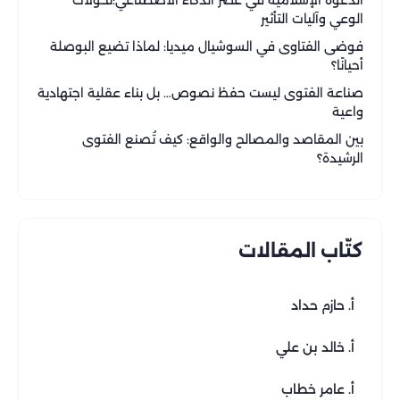
الدعوة الإسلامية في عصر الذكاء الاصطناعي:تحولات
الوعي وآليات التأثير
فوضى الفتاوى في السوشيال ميديا: لماذا تضيع البوصلة
أحيانًا؟
صناعة الفتوى ليست حفظ نصوص… بل بناء عقلية اجتهادية
واعية
بين المقاصد والمصالح والواقع: كيف تُصنع الفتوى
الرشيدة؟
كتّاب المقالات
أ. حازم حداد
أ. خالد بن علي
أ. عامر خطاب